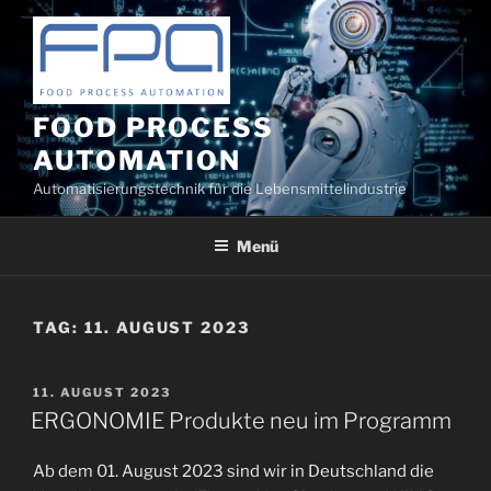
Zum
Inhalt
springen
FOOD PROCESS
AUTOMATION
Automatisierungstechnik für die Lebensmittelindustrie
Menü
TAG:
11. AUGUST 2023
VERÖFFENTLICHT
11. AUGUST 2023
AM
ERGONOMIE Produkte neu im Programm
Ab dem 01. August 2023 sind wir in Deutschland die