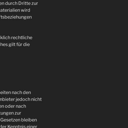
n durch Dritte zur
terialien wird
ftsbeziehungen
klich rechtliche
es gilt für die
Seiten nach den
nbieter jedoch nicht
en oder nach
tungen zur
 Gesetzen bleiben
der Kenntnis einer