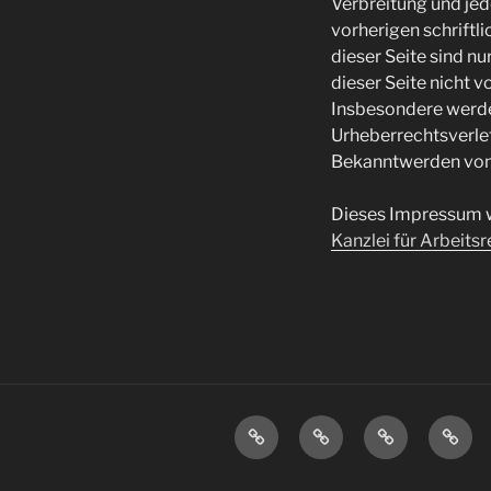
Verbreitung und je
vorherigen schriftl
dieser Seite sind nu
dieser Seite nicht 
Insbesondere werden
Urheberrechtsverle
Bekanntwerden von 
Dieses Impressum w
Kanzlei für Arbeitsr
ENTWICKLUNG
KONSTRUKTION
ENGINEERIN
PROD
|