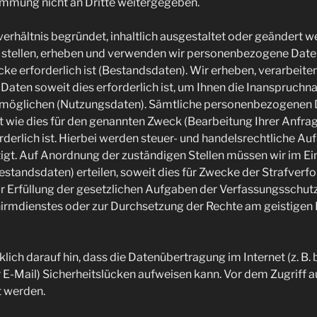
immung nicht an Dritte weitergegeben.
verhältnis begründet, inhaltlich ausgestaltet oder geändert we
e stellen, erheben und verwenden wir personenbezogene Date
ke erforderlich ist (Bestandsdaten). Wir erheben, verarbeite
aten soweit dies erforderlich ist, um Ihnen die Inanspruch
möglichen (Nutzungsdaten). Sämtliche personenbezogenen 
t wie dies für den genannten Zweck (Bearbeitung Ihrer Anfr
orderlich ist. Hierbei werden steuer- und handelsrechtliche A
igt. Auf Anordnung der zuständigen Stellen müssen wir im Ein
estandsdaten) erteilen, soweit dies für Zwecke der Strafverfo
r Erfüllung der gesetzlichen Aufgaben der Verfassungsschu
hirmdienstes oder zur Durchsetzung der Rechte am geistigen
ich darauf hin, dass die Datenübertragung im Internet (z. B. 
-Mail) Sicherheitslücken aufweisen kann. Vor dem Zugriff a
t werden.