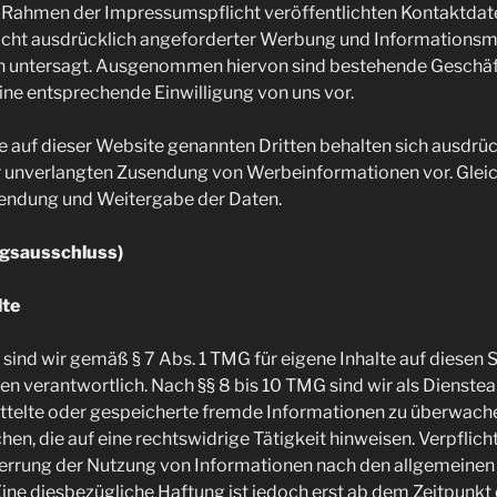
 Rahmen der Impressumspflicht veröffentlichten Kontaktdate
cht ausdrücklich angeforderter Werbung und Informationsma
ch untersagt. Ausgenommen hiervon sind bestehende Geschä
eine entsprechende Einwilligung von uns vor.
le auf dieser Website genannten Dritten behalten sich ausdrüc
er unverlangten Zusendung von Werbeinformationen vor. Gleich
endung und Weitergabe der Daten.
ngsausschluss)
lte
 sind wir gemäß § 7 Abs. 1 TMG für eigene Inhalte auf diesen 
n verantwortlich. Nach §§ 8 bis 10 TMG sind wir als Dienstea
mittelte oder gespeicherte fremde Informationen zu überwach
en, die auf eine rechtswidrige Tätigkeit hinweisen. Verpflich
errung der Nutzung von Informationen nach den allgemeinen
Eine diesbezügliche Haftung ist jedoch erst ab dem Zeitpunkt 