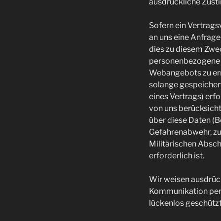
ausdrückliche Zust
Sofern ein Vertrags
an uns eine Anfrag
dies zu diesem Zwec
personenbezogene D
Webangebots zu er
solange gespeicher
eines Vertrags) erf
von uns berücksicht
über diese Daten (B
Gefahrenabwehr, zu
Militärischen Absc
erforderlich ist.
Wir weisen ausdrückl
Kommunikation per E
lückenlos geschütz