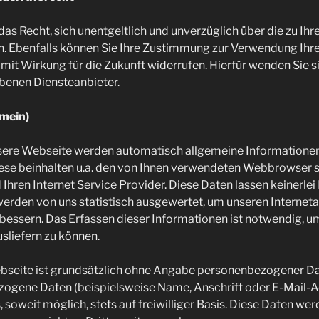
 das Recht, sich unentgeltlich und unverzüglich über die zu Ih
n. Ebenfalls können Sie Ihre Zustimmung zur Verwendung Ih
mit Wirkung für die Zukunft widerrufen. Hierfür wenden Sie si
enen Diensteanbieter.
emein)
nsere Webseite werden automatisch allgemeine Informationen 
Diese beinhalten u.a. den von Ihnen verwendeten Webbrowser s
Ihren Internet Service Provider. Diese Daten lassen keinerlei
werden von uns statistisch ausgewertet, um unseren Internetau
erbessern. Das Erfassen dieser Informationen ist notwendig, um
sliefern zu können.
bseite ist grundsätzlich ohne Angabe personenbezogener Da
ogene Daten (beispielsweise Name, Anschrift oder E-Mail-
, soweit möglich, stets auf freiwilliger Basis. Diese Daten we