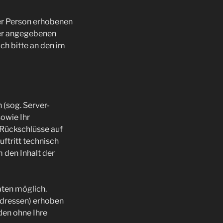
rer Person erhobenen
rer angegebenen
ch bitte an den im
(sog. Server-
owie Ihr
 Rückschlüsse auf
ftritt technisch
 den Inhalt der
ten möglich.
Adressen) erhoben
rden ohne Ihre