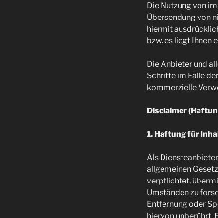
Die Nutzung von im
Übersendung von ni
hiermit ausdrückli
bzw. es liegt Ihnen 
Die Anbieter und al
Schritte im Falle d
kommerzielle Verw
Disclaimer (Haftu
1. Haftung für Inha
Als Diensteanbieter
allgemeinen Gesetze
verpflichtet, über
Umständen zu forsch
Entfernung oder Sp
hiervon unberührt. 