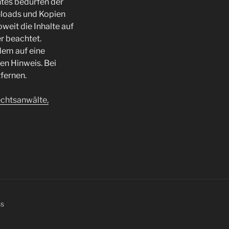
htes bedürfen der
nloads und Kopien
weit die Inhalte auf
er beachtet.
dem auf eine
en Hinweis. Bei
fernen.
htsanwälte,
ss