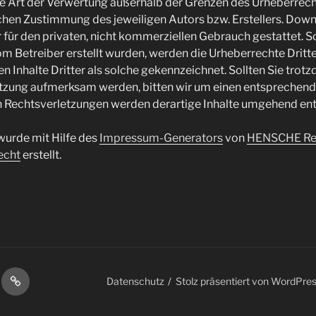
de Art der Verwertung außerhalb der Grenzen des Urheberrec
ichen Zustimmung des jeweiligen Autors bzw. Erstellers. Dow
r für den privaten, nicht kommerziellen Gebrauch gestattet. So
vom Betreiber erstellt wurden, werden die Urheberrechte Dritt
 Inhalte Dritter als solche gekennzeichnet. Sollten Sie trotz
tzung aufmerksam werden, bitten wir um einen entsprechend
Rechtsverletzungen werden derartige Inhalte umgehend ent
urde mit Hilfe des
Impressum-Generators
von
HENSCHE Rec
echt
erstellt.
G
UKTION
SERVICE
Datenschutz
Stolz präsentiert von WordPre