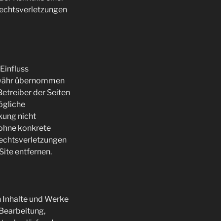
echtsverletzungen
 Einfluss
Gewähr übernommen
 Betreiber der Seiten
ögliche
kung nicht
h ohne konkrete
Rechtsverletzungen
ite entfernen.
n Inhalte und Werke
 Bearbeitung,