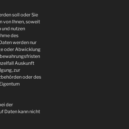
rden soll oder Sie
n von Ihnen, soweit
n und nutzen
nahme des
Daten werden nur
age oder Abwicklung
ufbewahrungsfristen
zelfall Auskunft
lgung, zur
tzbehörden oder des
 Eigentum
bei der
uf Daten kann nicht