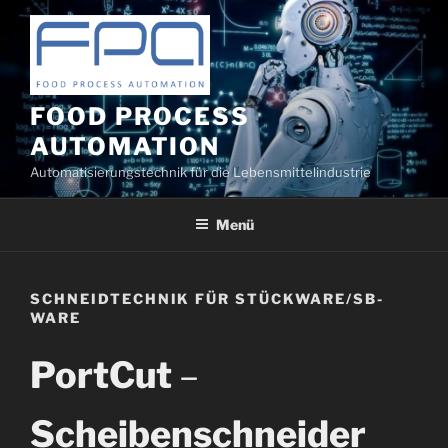
Zum
Inhalt
springen
FOOD PROCESS
AUTOMATION
Automatisierungstechnik für die Lebensmittelindustrie
Menü
SCHNEIDTECHNIK FÜR STÜCKWARE/SB-
WARE
PortCut
–
Scheibenschneider