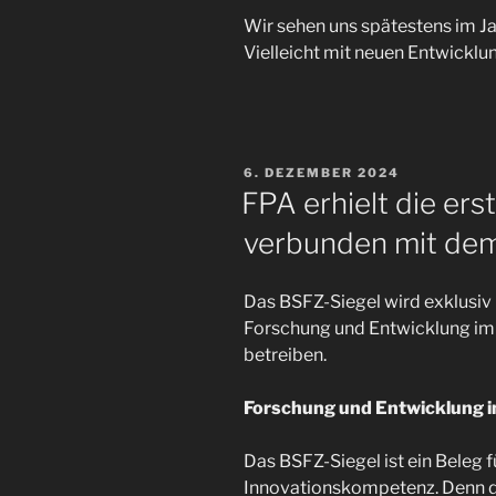
Wir sehen uns spätestens im Ja
Vielleicht mit neuen Entwickl
VERÖFFENTLICHT
6. DEZEMBER 2024
AM
FPA erhielt die er
verbunden mit dem
Das BSFZ-Siegel wird exklusiv 
Forschung und Entwicklung im
betreiben.
Forschung und Entwicklung 
Das BSFZ-Siegel ist ein Beleg 
Innovationskompetenz. Denn di