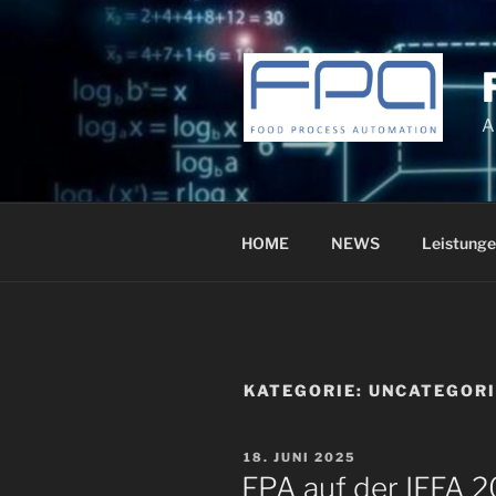
Zum
Inhalt
springen
A
HOME
NEWS
Leistunge
KATEGORIE:
UNCATEGOR
VERÖFFENTLICHT
18. JUNI 2025
AM
FPA auf der IFFA 2