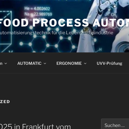
FOOD PROCESS AUTO
utomatisierungstechnik für die Lebensmittelindustrie
n
AUTOMATIC
ERGONOMIE
UVV-Prüfung
IZED
Suchen
025 in Frankfurt vom
nach: