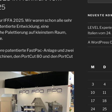
25
NEUESTE KO
ur IFFA 2025. Wir waren schon alle sehr
entierte Entwicklung, eine
LEVEL Experi
e Palettierung auf kleinstem Raum,
Italien vom 24
e.
A WordPress 
ere patentierte FastPac-Anlage und zwei
inen, den PortCut 80 und den PortCut
M
D
3
4
10
11
17
18
24
25