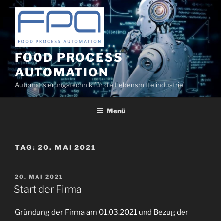
Zum
Inhalt
springen
FOOD PROCESS
AUTOMATION
Automatisierungstechnik für die Lebensmittelindustrie
Menü
TAG:
20. MAI 2021
VERÖFFENTLICHT
20. MAI 2021
AM
Start der Firma
Gründung der Firma am 01.03.2021 und Bezug der